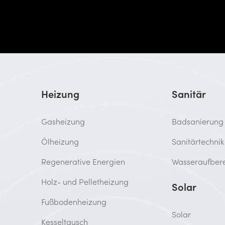
Heizung
Sanitär
Gasheizung
Badsanierung
Ölheizung
Sanitärtechnik
Regenerative Energien
Wasseraufber
Holz- und Pelletheizung
Solar
Fußbodenheizung
Solar
Kesseltausch