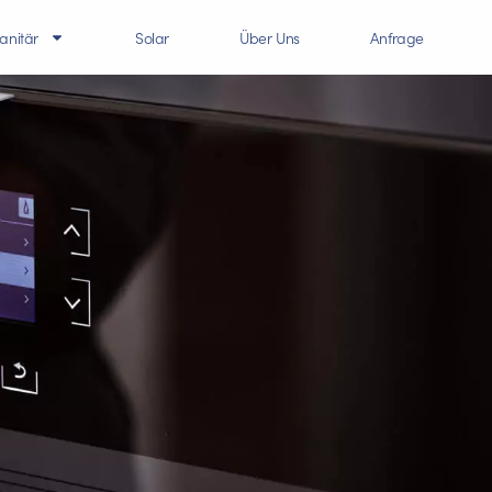
anitär
Solar
Über Uns
Anfrage