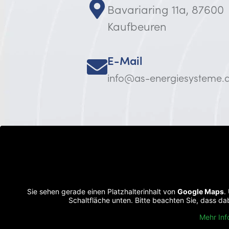
Bavariaring 11a, 87600
Kaufbeuren
E-Mail
info@as-energiesysteme.
Sie sehen gerade einen Platzhalterinhalt von
Google Maps
.
Schaltfläche unten. Bitte beachten Sie, dass d
Mehr Inf